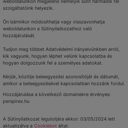
weboldalunkon megjelenő némelyik sütit harmadik fél
szolgáltatóink helyezik.
Ön bármikor módosíthatja vagy visszavonhatja
weboldalunkon a Sütinyilatkozathoz való
hozzájárulását.
Tudjon meg többet Adatvédelmi irányelvünkben arról,
kik vagyunk, hogyan léphet velünk kapcsolatba és
hogyan dolgozzunk fel a személyes adatokat.
Kérjük, közölje beleegyezési azonosítóját és dátumát,
amikor a beleegyezésével kapcsolatban hozzánk fordul.
Hozzájárulása a következő domainekre érvényes:
perspirex.hu
A Sütinyilatkozat legutoljára ekkor: 03/05/2024 lett
aktualizálva a
Cookiebot
által: