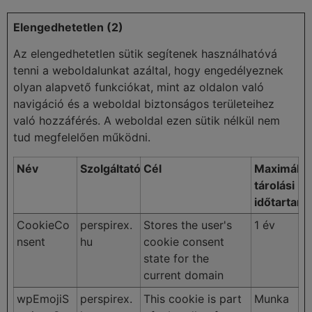
Elengedhetetlen (2)
Az elengedhetetlen sütik segítenek használhatóvá
tenni a weboldalunkat azáltal, hogy engedélyeznek
olyan alapvető funkciókat, mint az oldalon való
navigáció és a weboldal biztonságos területeihez
való hozzáférés. A weboldal ezen sütik nélkül nem
tud megfelelően működni.
Név
Szolgáltató
Cél
Maximális
tárolási
időtartam
CookieCo
perspirex.
Stores the user's
1 év
nsent
hu
cookie consent
state for the
current domain
wpEmojiS
perspirex.
This cookie is part
Munka